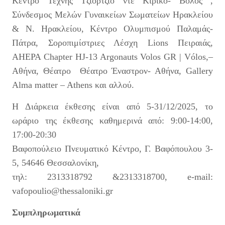
Κέντρο Τέχνης Τζιόρτζιο ντε Κίρικο- Βόλος ,
Σύνδεσμος Μελών Γυναικείων Σωματείων Ηρακλείου
& Ν. Ηρακλείου, Κέντρο Ολυμπισμού Παλαμάς-
Πάτρα, Σοροπιμίστριες Λέσχη Lions Πειραιάς,
AHEPA Chapter HJ-13 Argonauts Volos GR | Vólos,–
Αθήνα, Θέατρο Θέατρο Έναστρον- Αθήνα, Gallery
Alma matter – Athens και αλλού.
Η Διάρκεια έκθεσης είναι από 5-31/12/2025, το
ωράριο της έκθεσης καθημερινά από: 9:00-14:00,
17:00-20:30
Βαφοπούλειο Πνευματικό Κέντρο, Γ. Βαφόπουλου 3-
5, 54646 Θεσσαλονίκη,
τηλ: 2313318792 &2313318700, e-mail:
vafopoulio@thessaloniki.gr
Συμπληρωματικά