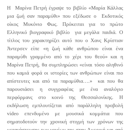
Η Μαρίνα Πετρή έγραψε το βιβλίο «Μαρία Κάλλας
μια ζωή σαν παραμύθι» που εξέδωσε ο Εκδοτικός
οίκος Μυκόνιο Φως. Πρόκειται για το πρώτο
Ελληνικό βιογραφικό βιβλίο για μεγάλα παιδιά. Ο
τίτλος του χαρακτηρίζει αυτό που ο Χανς Κρίστιαν
Άντερσεν είπε «η ζωή κάθε ανθρώπου είναι ένα
παραμύθι γραμμένο από το χέρι του θεού» και η
Μαρίνα Πετρή, θα συμπληρώσει «είναι τόσο αληθινό
που καμιά φορά οι ιστορίες των ανθρώπων είναι πιο
απίστευτες και από τα παραμύθια….» και που θα
παρουσιάσει η συγγραφέας με ένα αναλόγιο
περφόρμανς στο κοινό της Θεσσαλονίκης. Η
εκδήλωση εμπλουτίζεται από παράλληλη προβολή
video επενδυμένο με μουσικά κομμάτια που
σηματοδοτούν την χρονική στιγμή των χρόνων της
μετανάστευσης των γονέων της στην Αμερική και από