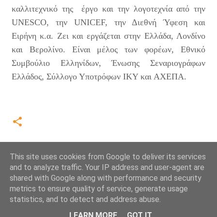
καλλιτεχνικό της έργο και την λογοτεχνία από την
UNESCO, την UNICEF, την Διεθνή Ύφεση και
Ειρήνη κ.α. Ζει και εργάζεται στην Ελλάδα, Λονδίνο
και Βερολίνο. Είναι μέλος των φορέων, Εθνικό
Συμβούλιο Ελληνίδων, Ένωσης Σεναριογράφων
Ελλάδος, Σύλλογο Υποτρόφων ΙΚΥ και ΑΧΕΠΑ.
This site uses cookies from Google to deliver its services
and to analyze traffic. Your IP address and user-agent are
shared with Google along with performance and security
metrics to ensure quality of service, generate usage
statistics, and to detect and address abuse.
Από το Blogger
LEARN MORE
GOT IT