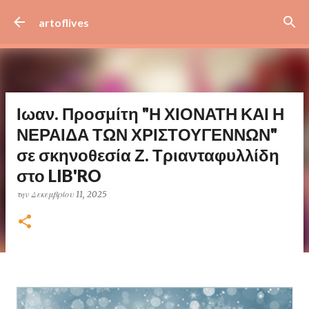
Μετάβαση στο κύριο περιεχόμενο
artoflives
Ιωαν. Προσμίτη "Η ΧΙΟΝΑΤΗ ΚΑΙ Η
ΝΕΡΑΙΔΑ ΤΩΝ ΧΡΙΣΤΟΥΓΕΝΝΩΝ"
σε σκηνοθεσία Ζ. Τριανταφυλλίδη
στο LIB'RO
την
Δεκεμβρίου 11, 2025