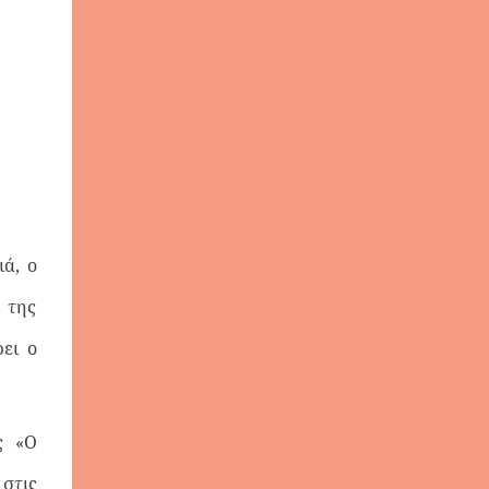
ιά, ο
ς της
ρει ο
ς «Ο
 στις