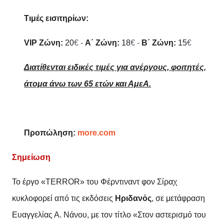
Τιμές εισιτηρίων:
VIP
Ζώνη:
20
€ -
Α΄ Ζώνη:
18
€ -
Β΄ Ζώνη:
15
€
Διατίθενται ειδικές τιμές για ανέργους, φοιτητές,
άτομα άνω των 65 ετών και ΑμεΑ.
Προπώληση:
more.com
Σημείωση
Το έργο «TERROR» του Φέρντιναντ φον Σίραχ
κυκλοφορεί από τις εκδόσεις
Ηριδανός
, σε μετάφραση
Ευαγγελίας Α. Νάνου, με τον τίτλο «Στον αστερισμό του