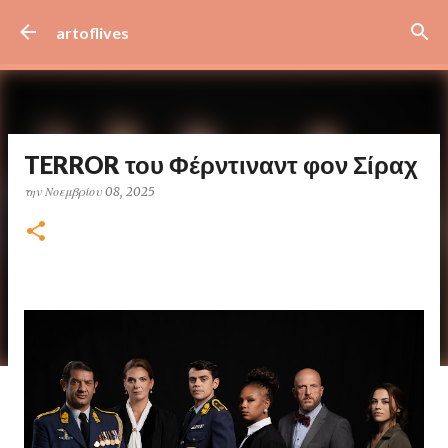
Μετάβαση στο κύριο περιεχόμενο
artoflives
TERROR του Φέρντιναντ φον Σίραχ
την
Νοεμβρίου 08, 2025