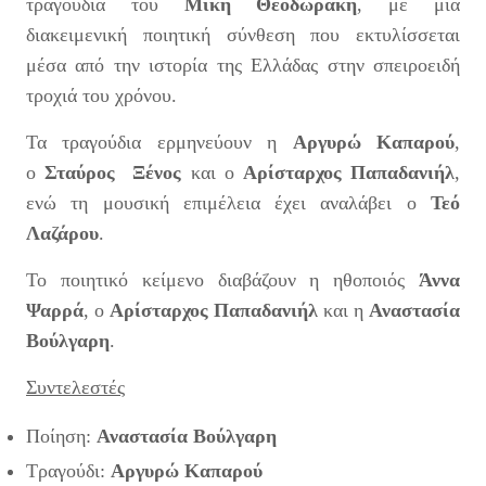
τραγούδια του
Μίκη Θεοδωράκη
, με μια
διακειμενική ποιητική σύνθεση που εκτυλίσσεται
μέσα από την ιστορία της Ελλάδας στην σπειροειδή
τροχιά του χρόνου.
Τα τραγούδια ερμηνεύουν η
Αργυρώ Καπαρού
,
ο
Σταύρος Ξένος
και ο
Αρίσταρχος Παπαδανιήλ
,
ενώ τη μουσική επιμέλεια έχει αναλάβει ο
Τεό
Λαζάρου
.
Το ποιητικό κείμενο διαβάζουν η ηθοποιός
Άννα
Ψαρρά
, ο
Αρίσταρχος Παπαδανιήλ
και η
Αναστασία
Βούλγαρη
.
Συντελεστές
Ποίηση:
Αναστασία Βούλγαρη
Τραγούδι:
Αργυρώ Καπαρού