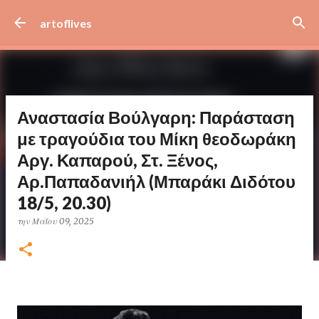
Μετάβαση στο κύριο περιεχόμενο
artoflives
Αναστασία Βούλγαρη: Παράσταση
με τραγούδια του Μίκη θεοδωράκη
Αργ. Καπαρού, Στ. Ξένος,
Αρ.Παπαδανιήλ (Μπαράκι Διδότου
18/5, 20.30)
την
Μαΐου 09, 2025