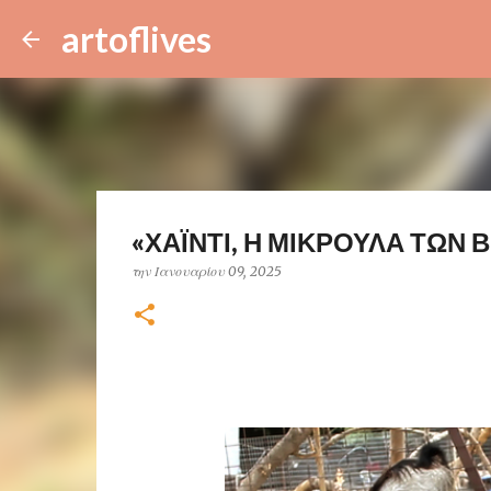
artoflives
«ΧΑΪΝΤΙ, Η ΜΙΚΡΟΥΛΑ ΤΩΝ Β
την
Ιανουαρίου 09, 2025