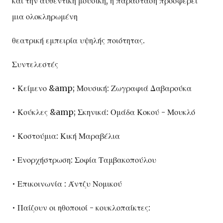
και την αυθεντική μουσική, η παράσταση προσφέρει
μια ολοκληρωμένη
θεατρική εμπειρία υψηλής ποιότητας.
Συντελεστές
• Κείμενο &amp; Μουσική: Ζωγραφιά Δαβαρούκα
• Κούκλες &amp; Σκηνικά: Ομάδα Κοκού - Μουκλό
• Κοστούμια: Κική Μαραβέλια
• Ενορχήστρωση: Σοφία Ταμβακοπούλου
• Επικοινωνία : Άντζυ Νομικού
• Παίζουν οι ηθοποιοί - κουκλοπαίκτες: