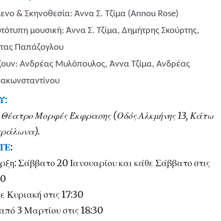
ενο & Σκηνοθεσία: Άννα Σ. Τζίμα (
Annou
Rose
)
τότυπη μουσική: Άννα Σ. Τζίμα, Δημήτρης Σκούρτης,
τας Παπάζογλου
ζουν: Ανδρέας Μυλόπουλος, Άννα Τζίμα, Ανδρέας
ακωνσταντίνου
Υ:
 Θέατρο Μορφές Έκφρασης (Οδός Αλκμήνης 13, Κάτω
ράλωνα).
ΤΕ
:
ρξη: Σάββατο 20 Ιανουαρίου και κάθε Σάββατο στις
30
ε Κυριακή στις 17:30
 από 3 Μαρτίου στις 18:30