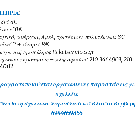
ΙΤΗΡΙΑ
:
διά 8€
λικες 10€
τητικό, ανέργων, ΑμεΑ, τριτέκνων, πολυτέκνων: 8€
δικό 15+ άτομα: 8€
κτρονική προπώληση: ticketservices.gr
εφωνικές κρατήσεις – πληροφορίες: 210 3464903, 210
64002
ραγματοποιούνται οργανωμένες παραστάσεις γι
σχολεία:
Υπεύθυνη σχολικών παραστάσεων: Βλασία Βερβέρ
6944659865