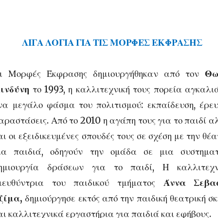
ΛΙΓΑ ΛΟΓΙΑ ΓΙΑ ΤΙΣ ΜΟΡΦΕΣ ΕΚΦΡΑΣΗΣ
ι Μορφές Έκφρασης δημιουργήθηκαν από τον
Θ
ινδύνη
το 1993, η καλλιτεχνική τους πορεία αγκαλι
να μεγάλο φάσμα του πολιτισμού: εκπαίδευση, έρευ
αραστάσεις. Από το 2010 η αγάπη τους για το παιδί 
αι οι εξειδικευμένες σπουδές τους σε σχέση με την θέ
ια παιδιά, οδηγούν την ομάδα σε μια συστηματ
ημιουργία δράσεων για το παιδί, Η καλλιτεχν
ιευθύντρια του παιδικού τμήματος
Άννα Σεβα
ζίμα,
δημιούργησε εκτός από την παιδική θεατρική σ
αι καλλιτεχνικά εργαστήρια για παιδιά και εφήβους.