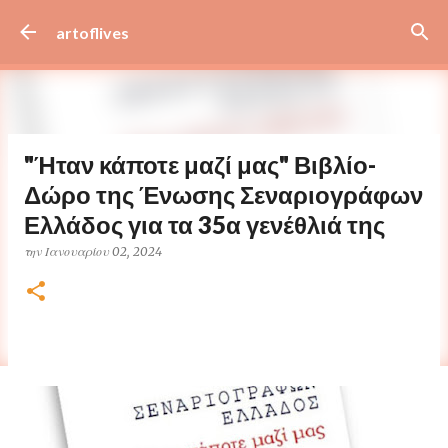
Μετάβαση στο κύριο περιεχόμενο
artoflives
"Ήταν κάποτε μαζί μας" Βιβλίο-
Δώρο της Ένωσης Σεναριογράφων
Ελλάδος για τα 35α γενέθλιά της
την
Ιανουαρίου 02, 2024