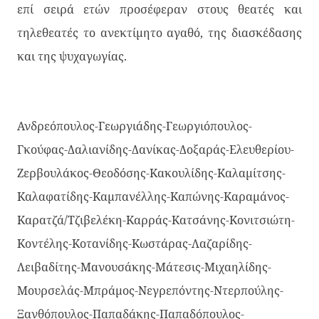
επί σειρά ετών προσέφεραν στους θεατές και
τηλεθεατές το ανεκτίμητο αγαθό, της διασκέδασης
και της ψυχαγωγίας.
Ανδρεόπουλος-Γεωργιάδης-Γεωργιόπουλος-
Γκούφας-Δαλιανίδης-Δανίκας-Δοξαράς-Ελευθερίου-
Ζερβουλάκος-Θεοδόσης-Κακουλίδης-Καλαμίτσης-
Καλαφατίδης-Καμπανέλλης-Καπώνης-Καραμάνος-
Καρατζά/Τζιβελέκη-Καρράς-Κατσάνης-Κονιτσιώτη-
Κοντέλης-Κοτανίδης-Κωστάρας-Λαζαρίδης-
Λειβαδίτης-Μανουσάκης-Μάτεσις-Μιχαηλίδης-
Μουρσελάς-Μπράμος-Νεγρεπόντης-Ντερπούλης-
Ξανθόπουλος-Παπαδάκης-Παπαδόπουλος-