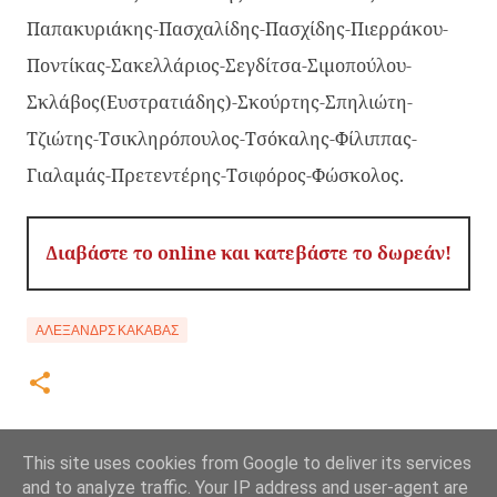
Παπακυριάκης-Πασχαλίδης-Πασχίδης-Πιερράκου-
Ποντίκας-Σακελλάριος-Σεγδίτσα-Σιμοπούλου-
Σκλάβος(Ευστρατιάδης)-Σκούρτης-Σπηλιώτη-
Τζιώτης-Τσικληρόπουλος-Τσόκαλης-Φίλιππας-
Γιαλαμάς-Πρετεντέρης-Τσιφόρος-Φώσκολος.
Διαβάστε το online και κατεβάστε το δωρεάν!
ΑΛΈΞΑΝΔΡΣ ΚΑΚΑΒΆΣ
This site uses cookies from Google to deliver its services
and to analyze traffic. Your IP address and user-agent are