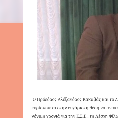
Ο Πρόεδρος Αλέξανδρος Κακαβάς και το Δ
ευρίσκονται στην ευχάριστη θέση να ανακο
γόνιμη χρονιά για την Ε.Σ.Ε., τη Λέσχη Φίλ