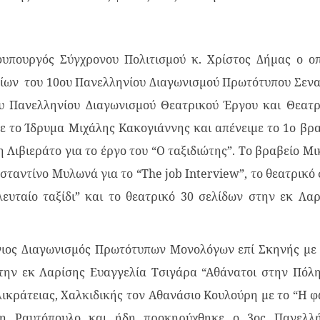
φυπουργός Σύγχρονου Πολιτισμού κ. Χρίστος Δήμας ο οπ
ίων του 10ου Πανελληνίου Διαγωνισμού Πρωτότυπου Σενα
υ Πανελληνίου Διαγωνισμού Θεατρικού Έργου και Θεατρ
ε το Ίδρυμα Μιχάλης Κακογιάννης και απένειμε το 1ο βρα
ιβιεράτο για το έργο του “Ο ταξιδιώτης”. Το βραβείο Μ
ταντίνο Μυλωνά για το “The job Interview”, το θεατρικό
ευταίο ταξίδι” και το θεατρικό 30 σελίδων στην εκ Λαρ
ιος Διαγωνισμός Πρωτότυπων Μονολόγων επί Σκηνής με 
 την εκ Λαρίσης Ευαγγελία Τσιγάρα “Αθάνατοι στην Πόλη
λικράτειας, Χαλκιδικής τον Αθανάσιο Κουλούρη με το “Η 
η Ραυτόπουλο και ήδη προκηρύχθηκε ο 3ος Πανελλή