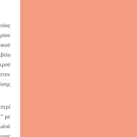
οίος
ρίου
ικού
βείο
ικρού
 στον
ίσης
περί
” με
φωλιά
νιος