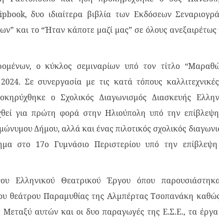
ipbook, δυο ιδιαίτερα βιβλία των Εκδόσεων Σεναριογρ
ων” και το “Ήταν κάποτε μαζί μας” σε όλους ανεξαιρέτως
ρομένων, ο κύκλος σεμιναρίων υπό τον τίτλο “Μαραθώ
2024. Σε συνεργασία με τις κατά τόπους καλλιτεχνικές
ροκηρύχθηκε ο Σχολικός Διαγωνισμός Διασκευής Ελλην
αχθεί για πρώτη φορά στην Ηλιούπολη υπό την επίβλεψη
μώνυμου Δήμου, αλλά και ένας πιλοτικός σχολικός διαγων
ημα στο 17ο Γυμνάσιο Περιστερίου υπό την επίβλεψη
ου Ελληνικού Θεατρικού Έργου όπου παρουσιάστηκ
του θεάτρου Παραμυθίας της Αλμπέρτας Τσοπανάκη καθώς
 Μεταξύ αυτών και οι δυο παραγωγές της Ε.Σ.Ε., τα έργα