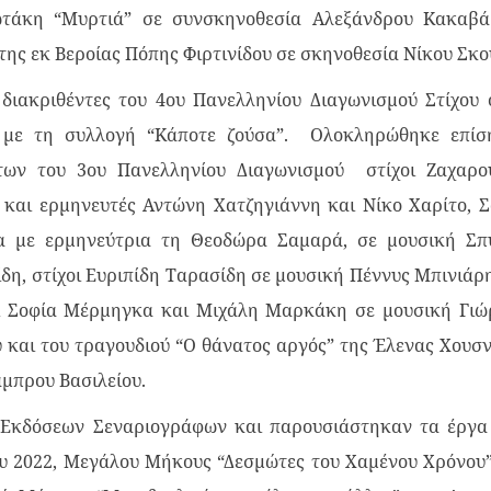
ωτάκη “Μυρτιά” σε συνσκηνοθεσία Αλεξάνδρου Κακαβά
της εκ Βεροίας Πόπης Φιρτινίδου σε σκηνοθεσία Νίκου Σκο
διακριθέντες του 4ου Πανελληνίου Διαγωνισμού Στίχου 
 με τη συλλογή “Κάποτε ζούσα”. Ολοκληρώθηκε επίσ
των του 3ου Πανελληνίου Διαγωνισμού στίχοι Ζαχαρο
αι ερμηνευτές Αντώνη Χατζηγιάννη και Νίκο Χαρίτο, Σ
α με ερμηνεύτρια τη Θεοδώρα Σαμαρά, σε μουσική Σπ
δη, στίχοι Ευριπίδη Ταρασίδη σε μουσική Πέννυς Μπινιάρ
αι Σοφία Μέρμηγκα και Μιχάλη Μαρκάκη σε μουσική Γιώ
 και του τραγουδιού “Ο θάνατος αργός” της Έλενας Χουσ
άμπρου Βασιλείου.
Εκδόσεων Σεναριογράφων και παρουσιάστηκαν τα έργα
υ 2022, Μεγάλου Μήκους “Δεσμώτες του Χαμένου Χρόνου”