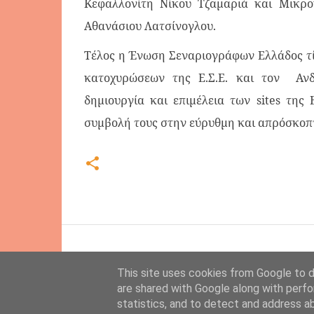
Κεφαλλονίτη Νίκου Τζαμαριά και Μικρο
Αθανάσιου Λατσίνογλου.
Τέλος η Ένωση Σεναριογράφων Ελλάδος τί
κατοχυρώσεων της Ε.Σ.Ε. και τον Ανδ
δημιουργία και επιμέλεια των sites της 
συμβολή τους στην εύρυθμη και απρόσκοπ
This site uses cookies from Google to de
are shared with Google along with perfo
statistics, and to detect and address a