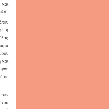
 και
υλά.
όπου
ης η
ύλας
οφία
ύρου
η και
ργου
νή σε
 των
 του