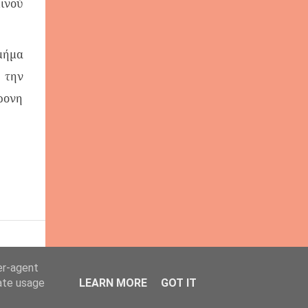
ινού
μήμα
 την
χρονη
er-agent
rate usage
LEARN MORE
GOT IT