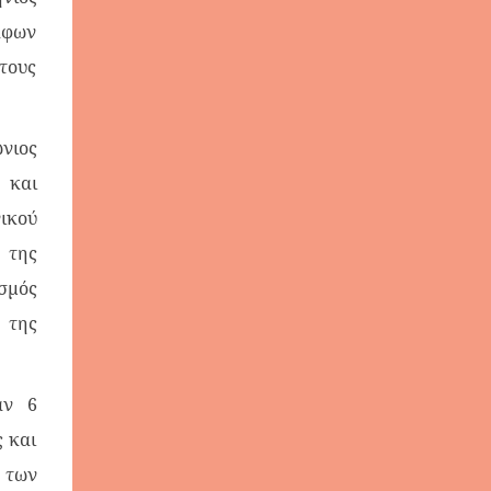
άφων
 τους
νιος
 και
ικού
 της
ισμός
 της
αν 6
 και
 των