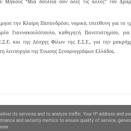
ύ Μήκους “Μια δουλειά σαν όλες τις άλλες” του Δραμ
μησε την Κλαίρη Παπανδρέου, νομικό, υπεύθυνη για το τ
ρέα Γιαννακουλόπουλο, καθηγητή Πανεπιστημίου, για
Ε.Σ.Ε. και της Λέσχης Φίλων της Ε.Σ.Ε., για την μακρό
τη λειτουργία της Ένωσης Σεναριογράφων Ελλάδος.
liver its services and to analyze traffic. Your IP address and us
rmance and security metrics to ensure quality of service, gene
buse.
Από το Blogger