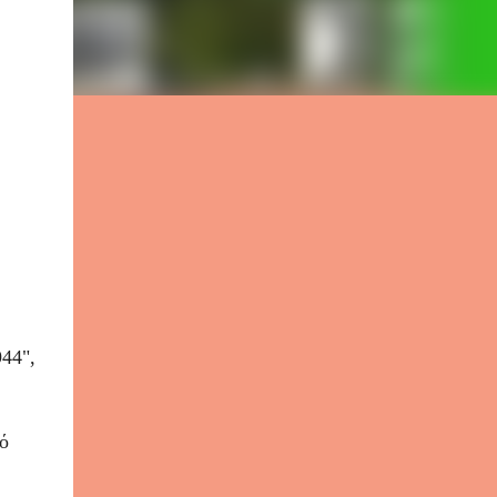
44",
ό