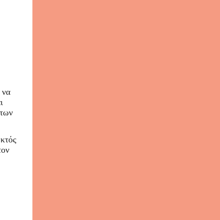
 να
ι
 των
εκτός
τον