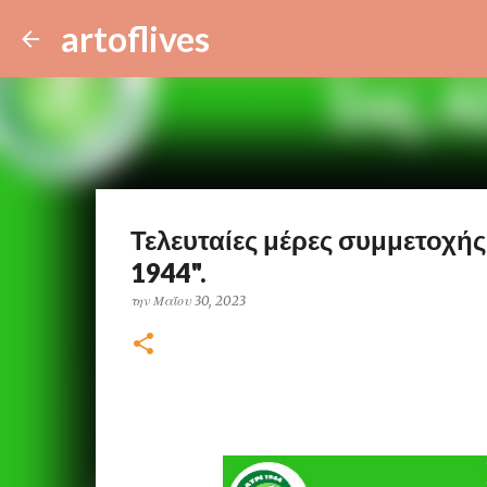
artoflives
Τελευταίες μέρες συμμετοχή
1944".
την
Μαΐου 30, 2023