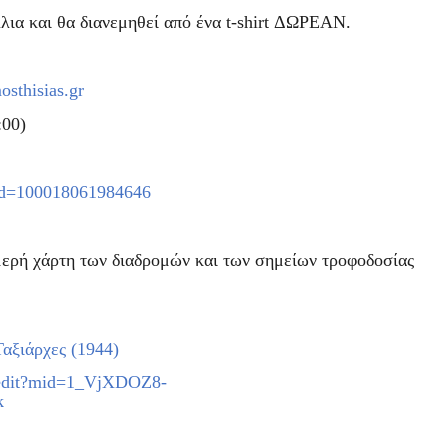
ια και θα διανεμηθεί από ένα t-shirt ΔΩΡΕΑΝ.
sthisias.gr
:00)
?id=100018061984646
μερή χάρτη των διαδρομών και των σημείων τροφοδοσίας
αξιάρχες (1944)
/edit?mid=1_VjXDOZ8-
k