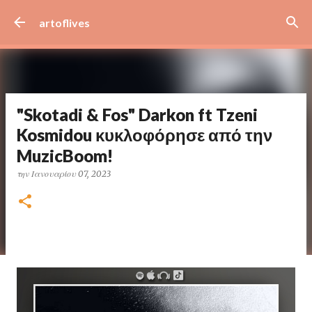
Μετάβαση στο κύριο περιεχόμενο
artoflives
"Skotadi & Fos" Darkon ft Tzeni
Kosmidou κυκλοφόρησε από την
MuzicBoom!
την
Ιανουαρίου 07, 2023