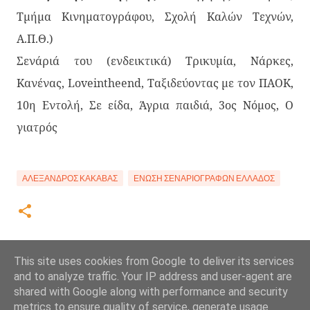
Τμήμα Κινηματογράφου, Σχολή Καλών Τεχνών,
Α.Π.Θ.)
Σενάριά του (ενδεικτικά) Τρικυμία, Νάρκες,
Κανένας, Loveintheend, Ταξιδεύοντας με τον ΠΑΟΚ,
10η Εντολή, Σε είδα, Άγρια παιδιά, 3ος Νόμος, Ο
γιατρός
ΑΛΈΞΑΝΔΡΟΣ ΚΑΚΑΒΆΣ
ΈΝΩΣΗ ΣΕΝΑΡΙΟΓΡΆΦΩΝ ΕΛΛΆΔΟΣ
This site uses cookies from Google to deliver its services
and to analyze traffic. Your IP address and user-agent are
shared with Google along with performance and security
metrics to ensure quality of service, generate usage