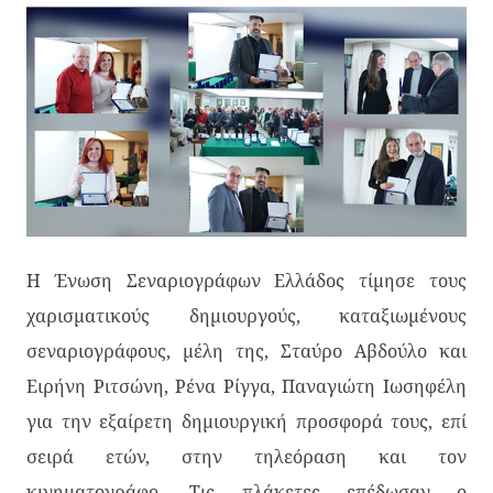
Η Ένωση Σεναριογράφων Ελλάδος τίμησε τους
χαρισματικούς δημιουργούς, καταξιωμένους
σεναριογράφους, μέλη της, Σταύρο Αβδούλο και
Ειρήνη Ριτσώνη, Ρένα Ρίγγα, Παναγιώτη Ιωσηφέλη
για την εξαίρετη δημιουργική προσφορά τους, επί
σειρά ετών, στην τηλεόραση και τον
κινηματογράφο. Τις πλάκετες επέδωσαν ο