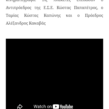
Αντιπρόεδρος της Ε.Σ.Ε. Κώστας Παπαπέτρος, ο
Ταμίας Κώστας Καπώνης και ο Πρόεδρος
Αλέξανδρος Κακαβάς