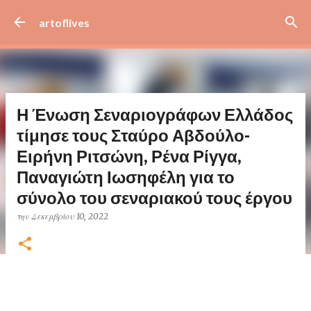
Μετάβαση στο κύριο περιεχόμενο
artoflives
Η Ένωση Σεναριογράφων Ελλάδος
τίμησε τους Σταύρο Αβδούλο-
Ειρήνη Ριτσώνη, Ρένα Ρίγγα,
Παναγιώτη Ιωσηφέλη για το
σύνολο του σεναριακού τους έργου
την
Δεκεμβρίου 10, 2022