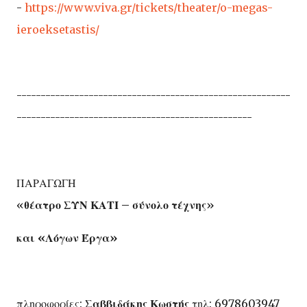
-
https://www.viva.gr/tickets/theater/o-megas-
ieroeksetastis/
---------------------------------------------------------
-------------------------------------------------
ΠΑΡΑΓΩΓΗ
«
θέατρο ΣΥΝ ΚΑΤΙ – σύνολο τέχνης
»
και
«
Λόγων Έργα
»
πληροφορίες:
Σαββιδάκης Κωστής
τηλ: 6978603947