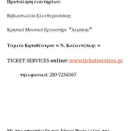
Προπώληση
εισιτηρίων
:
Βιβλιοπωλείο Ελευθερουδάκης
Κρητικό Μουσικό Εργαστήρι “Αεράκης”
Ταμείο Κηποθέατρου « Ν. Καζαντζάκης »
TICKET SERVICES
online:
www.ticketservices.gr
τηλεφωνικά
: 210-7234567
Με την υποστήριξη του Δήμου Ηρακλείου ,της