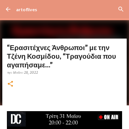
Μετάβαση στο κύριο περιεχόμενο
artoflives
“Ερασιτέχνες Άνθρωποι” με την
Τζένη Κοσμίδου, “Τραγούδια που
αγαπήσαμε...”
την
Μαΐου 28, 2022