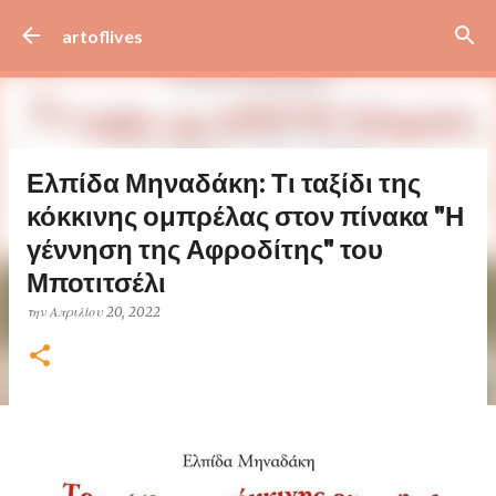
Μετάβαση στο κύριο περιεχόμενο
artoflives
Ελπίδα Μηναδάκη: Τι ταξίδι της
κόκκινης ομπρέλας στον πίνακα "Η
γέννηση της Αφροδίτης" του
Μποτιτσέλι
την
Απριλίου 20, 2022