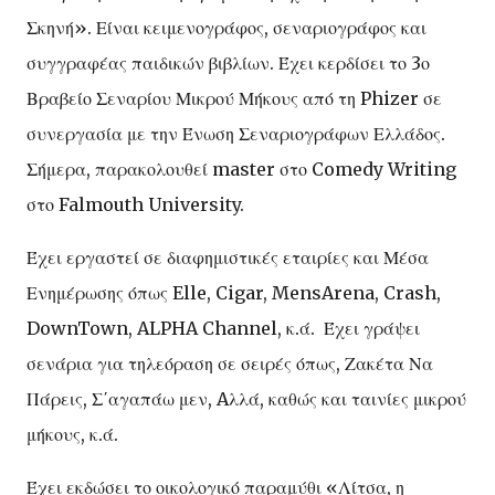
Σκηνή». Είναι κειμενογράφος, σεναριογράφος και
συγγραφέας παιδικών βιβλίων. Έχει κερδίσει το 3ο
Βραβείο Σεναρίου Μικρού Μήκους από τη Phizer σε
συνεργασία με την Ένωση Σεναριογράφων Ελλάδος.
Σήμερα, παρακολουθεί master στο Comedy Writing
στο Falmouth University.
Έχει εργαστεί σε διαφημιστικές εταιρίες και Μέσα
Ενημέρωσης όπως Elle, Cigar, MensArena, Crash,
DownTown, ALPHA Channel, κ.ά. Έχει γράψει
σενάρια για τηλεόραση σε σειρές όπως, Ζακέτα Να
Πάρεις, Σ΄αγαπάω μεν, Aλλά, καθώς και ταινίες μικρού
μήκους, κ.ά.
Έχει εκδώσει το οικολογικό παραμύθι «Λίτσα, η