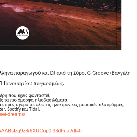
λληνα παραγωγού και DJ από τη Σύρο, G-Groove (Βαγγέλη
11 Ιανουαρίου παγκοσμίως.
έρη που έχεις φανταστεί,
τείς τα πιο όμορφα ηλιοβασιλέματα.
τε προς αγορά σε όλες τις ηλεκτρονικές μουσικές πλατφόρμες,
er, Spotify
και
Tidal.
nset-dreams/
au/AABsIzq9z8r6XUCop0I33dFqa?dl=0