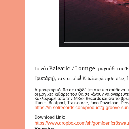
Balearic
Lounge
Το νέο
/
τραγούδι του Έ
είναι εδώ! Κυκλοφόρησε στις 
Γρυπάρη),
Ατμοσφαιρικό, θα σε ταξιδέψει στα πιο απίθανα μ
οι μαγικές κιθάρες του θα σε κάνουν να ονειρευ
Κυκλοφορεί από την
M
-
Sol Records
και
Θα το βρεί
iTunes, Beatport, Traxsource, Juno Download, Deez
https://m-solrecords.com/product/g-groove-su
Download Link:
https://www.dropbox.com/sh/gomfoenfcr8sw