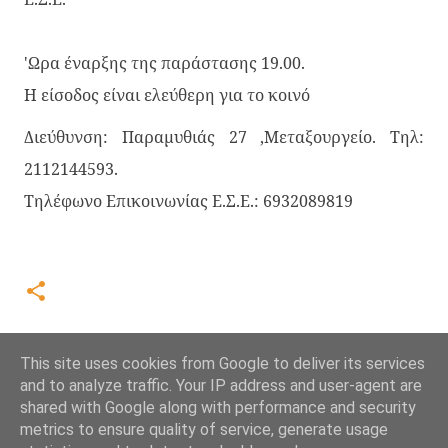
'Ωρα έναρξης της παράστασης 19.00.
Η είσοδος είναι ελεύθερη για το κοινό
Διεύθυνση: Παραμυθιάς 27 ,Μεταξουργείο. Tηλ:
2112144593.
Τηλέφωνο Επικοινωνίας Ε.Σ.Ε.: 6932089819
This site uses cookies from Google to deliver its services
and to analyze traffic. Your IP address and user-agent are
shared with Google along with performance and security
metrics to ensure quality of service, generate usage