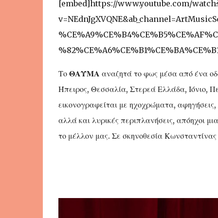
[embed]https://www.youtube.com/watch
v=NEdnJgXVQNE&ab_channel=ArtMusicS
%CE%A9%CE%B4%CE%B5%CE%AF%C
%82%CE%A6%CE%B1%CE%BA%CE%B1
Το
ΘΑΥΜΑ
αναζητά το φως μέσα από ένα οδο
Ήπειρος, Θεσσαλία, Στερεά Ελλάδα, Ιόνιο, Π
εικονογραφείται με ηχοχρώματα, αφηγήσεις, μ
αλλά και λυρικές περιπλανήσεις, απόηχοι μια
το μέλλον μας. Σε σκηνοθεσία Κωνσταντίνας 