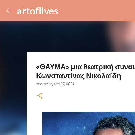
artoflives
«ΘΑΥΜΑ» μια θεατρική συναυ
Κωνσταντίνας Νικολαΐδη
την
Νοεμβρίου 27, 2021