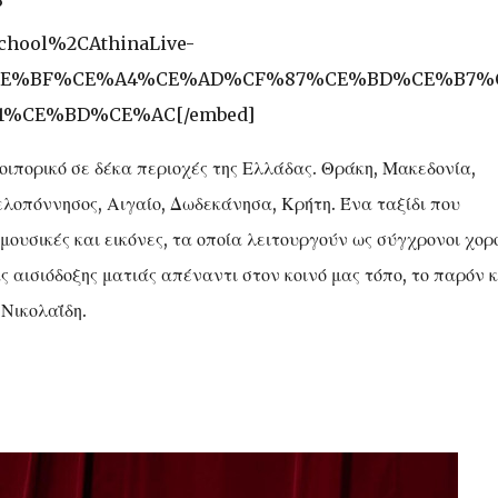
?
chool%2CAthinaLive-
E%BF%CE%A4%CE%AD%CF%87%CE%BD%CE%B7%
%CE%BD%CE%AC[/embed]
ιπορικό σε δέκα περιοχές της Ελλάδας. Θράκη, Μακεδονία,
ελοπόννησος, Αιγαίο, Δωδεκάνησα, Κρήτη. Ένα ταξίδι που
ουσικές και εικόνες, τα οποία λειτουργούν ως σύγχρονοι χορο
ς αισιόδοξης ματιάς απέναντι στον κοινό μας τόπο, το παρόν κ
Νικολαΐδη.