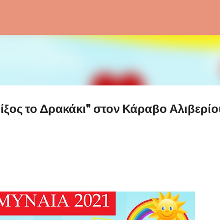
Μετάβαση στο κύριο περιεχόμενο
ίξος το Δρακάκι" στον Κάραβο Αλιβερίο