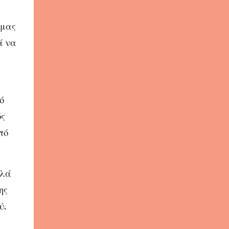
 μας
ά να
ό
ός
πό
λλά
ης
ύ.