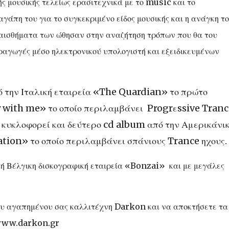
ς μουσικής τελείως ερασιτεχνικά με το music και το
γάπη του για το συγκεκριμένο είδος μουσικής και η ανάγκη τ
αισθήματα των ώθησαν στην αναζήτηση τρόπων που θα του
ραγωγές μέσο ηλεκτρονικού υπολογιστή και εξειδικευμένων
ό την Ιταλική εταιρεία «The Quardian» το πρώτο
y with me» το οποίο περιλαμβάνει Progrεssive Tranc
 κυκλοφορεί και δεύτερο cd album από την Αμερικάνι
tion» το οποίο περιλαμβάνει σπάνιους Trance ηχους.
ή Βέλγικη δισκογραφική εταιρεία «Bonzai» και με μεγάλες
ου αγαπημένου σας καλλιτέχνη Darkon και να αποκτήσετε τα
υ www.darkon.gr