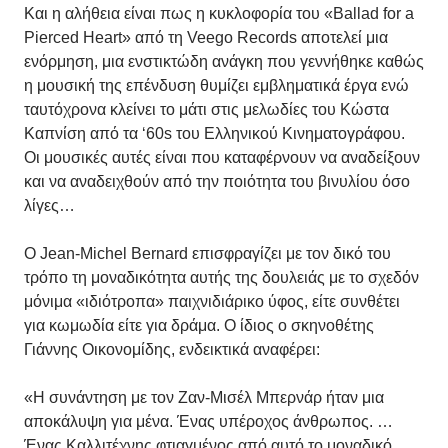
Και η αλήθεια είναι πως η κυκλοφορία του «Ballad for a
Pierced Heart» από τη Veego Records αποτελεί μια
ενόρμηση, μια ενστικτώδη ανάγκη που γεννήθηκε καθώς
η μουσική της επένδυση θυμίζει εμβληματικά έργα ενώ
ταυτόχρονα κλείνει το μάτι στις μελωδίες του Κώστα
Καπνίση από τα ‘60s του Ελληνικού Κινηματογράφου.
Οι μουσικές αυτές είναι που καταφέρνουν να αναδείξουν
και να αναδειχθούν από την ποιότητα του βινυλίου όσο
λίγες…
Ο Jean-Michel Bernard επισφραγίζει με τον δικό του
τρόπο τη μοναδικότητα αυτής της δουλειάς με το σχεδόν
μόνιμα «ιδιότροπα» παιχνιδιάρικο ύφος, είτε συνθέτει
για κωμωδία είτε για δράμα. Ο ίδιος ο σκηνοθέτης
Γιάννης Οικονομίδης, ενδεικτικά αναφέρει:
«Η συνάντηση με τον Ζαν-Μισέλ Μπερνάρ ήταν μια
αποκάλυψη για μένα. Ένας υπέροχος άνθρωπος. …
Ένας Καλλιτέχνης φτιαγμένος από αυτό το μοναδικό