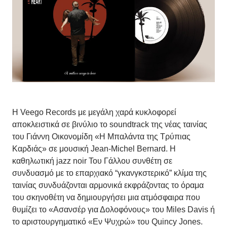
Η Veego Records με μεγάλη χαρά κυκλοφορεί
αποκλειστικά σε βινύλιο το soundtrack της νέας ταινίας
του Γιάννη Οικονομίδη «Η Μπαλάντα της Τρύπιας
Καρδιάς» σε μουσική Jean-Michel Bernard. Η
καθηλωτική jazz noir Του Γάλλου συνθέτη σε
συνδυασμό με το επαρχιακό “γκανγκστερικό” κλίμα της
ταινίας συνδυάζονται αρμονικά εκφράζοντας το όραμα
του σκηνοθέτη να δημιουργήσει μια ατμόσφαιρα που
θυμίζει το «Ασανσέρ για Δολοφόνους» του Miles Davis ή
το αριστουργηματικό «Εν Ψυχρώ» του Quincy Jones.