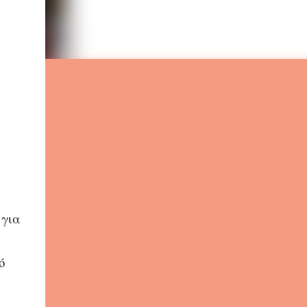
 για
ό