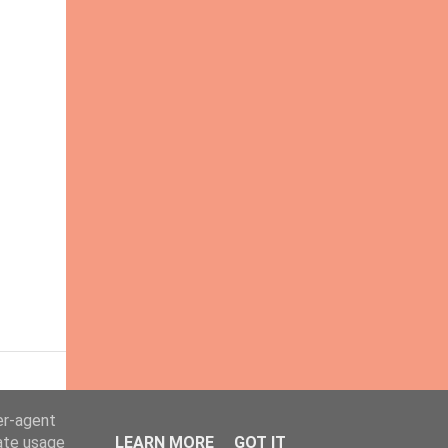
er-agent
rate usage
LEARN MORE
GOT IT