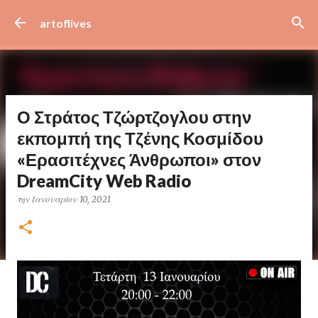
Μετάβαση στο κύριο περιεχόμενο
artoflives
Ο Στράτος Τζώρτζογλου στην
εκπομπή της Τζένης Κοσμίδου
«Ερασιτέχνες Άνθρωποι» στον
DreamCity Web Radio
την
Ιανουαρίου 10, 2021