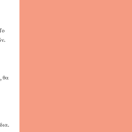
Το
ν.
, θα
δια.