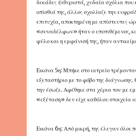
δεκάδες ψιθυριστά, χυδαία σχόλια που
οπίσθιά της, άλλος σχολίαζε την ευφράδ
επιτυχία, αποκτημένη με απίστευτες ώρ
«συναδέλφων» ήταν ο υποτιθέμενος, κατ
φύλο και η εμφάνισή της, ήταν αντικεί
Εικόνα 5η: Μπήκε στο ιατρείο τρέμοντας
εξεταστήριο με το φόβο της διάγνωσης. Ο
την έσωζε. Αφέθηκε στα χέρια του με ε
«εξέταση» δεν είχε καθόλου στοιχεία 
Εικόνα 6η: Από μικρή, της έλεγαν όλοι πό