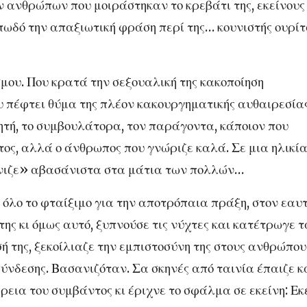
 ανθρώπων που μοιράστηκαν το κρεβάτι της, εκείνους
πωδό την απαξιωτική φράση περί της… κουνιστής ουρί
μου. Που κρατά την σεξουαλική της κακοποίηση
υ πέφτει θύμα της πλέον κακουργηματικής αυθαιρεσίας
ητή, το συμβουλάτορα, τον παράγοντα, κάποιον που
ος, αλλά ο άνθρωπος που γνώριζε καλά. Σε μια ηλικί
γνιζε» αβασάνιστα στα μάτια των πολλών…
 όλο το φταίξιμο για την αποτρόπαια πράξη, στον εαυ
της κι όμως αυτό, ξυπνούσε τις νύχτες και κατέτρωγε τ
ή της, ξεκοίλιαζε την εμπιστοσύνη της στους ανθρώπου
σύνδεσης. Βασανιζόταν. Σα σκηνές από ταινία έπαιζε κ
εια του συμβάντος κι έριχνε το σφάλμα σε εκείνη: Εκ