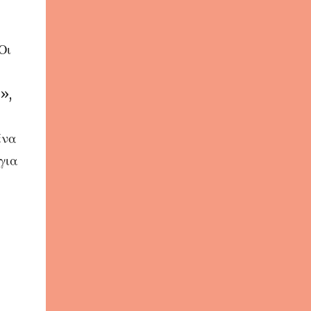
Οι
»,
ένα
για