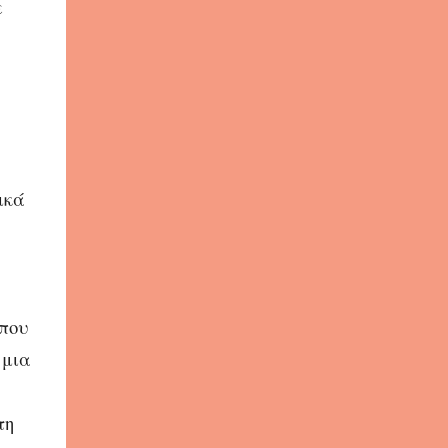
ε
ικά
 που
 μια
τη