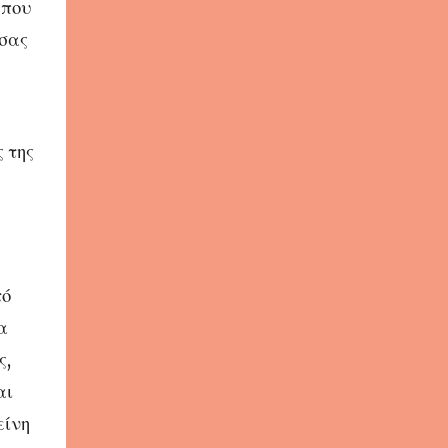
 που
τσας
 της
α
τό
α
ς,
αι
είνη