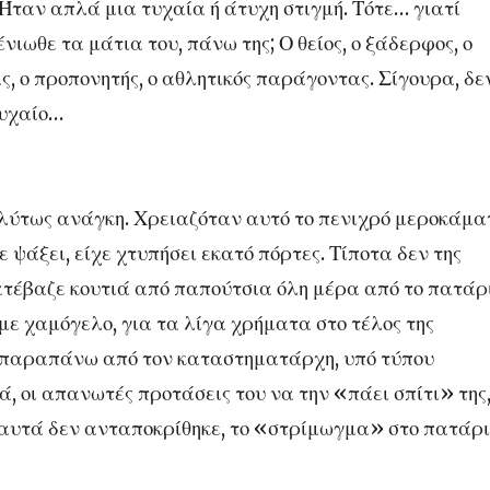
. Ήταν απλά μια τυχαία ή άτυχη στιγμή. Τότε… γιατί
νιωθε τα μάτια του, πάνω της; Ο θείος, ο ξάδερφος, ο
ας, ο προπονητής, ο αθλητικός παράγοντας. Σίγουρα, δε
Τυχαίο…
πολύτως ανάγκη. Χρειαζόταν αυτό το πενιχρό μεροκάμα
ίχε ψάξει, είχε χτυπήσει εκατό πόρτες. Τίποτα δεν της
ατέβαζε κουτιά από παπούτσια όλη μέρα από το πατάρ
με χαμόγελο, για τα λίγα χρήματα στο τέλος της
ς παραπάνω από τον καταστηματάρχη, υπό τύπου
ά, οι απανωτές προτάσεις του να την «πάει σπίτι» της,
ό αυτά δεν ανταποκρίθηκε, το «στρίμωγμα» στο πατάρι